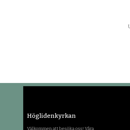
Höglidenkyrkan
Välkommen att besöka oss! Våra