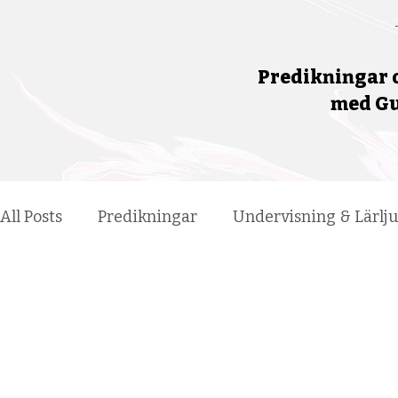
Predikningar o
med Gud
All Posts
Predikningar
Undervisning & Lärlj
Ny i Tron