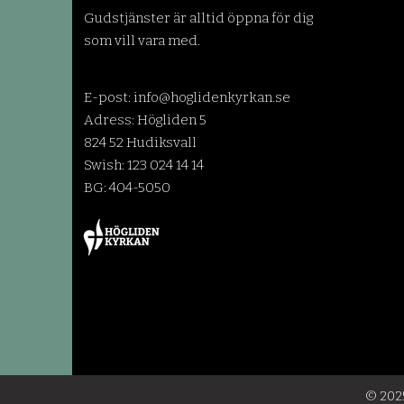
Gudstjänster är alltid öppna för dig
som vill vara med.
E-post:
info@hoglidenkyrkan.se
Adress: Högliden 5
824 52 Hudiksvall
Swish: 123 024 14 14
BG: 404-5050
© 2025