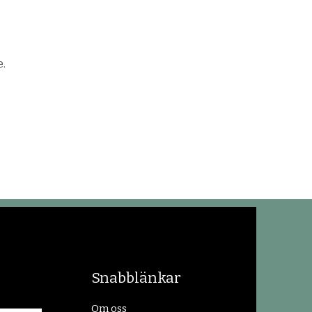
.
Snabblänkar
Om oss