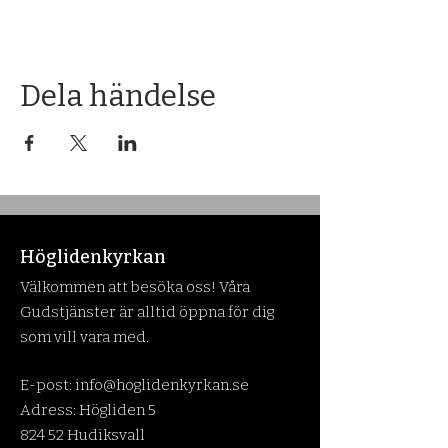
Dela händelse
Höglidenkyrkan
Välkommen att besöka oss! Våra
Gudstjänster är alltid öppna för dig
som vill vara med.
E-post:
info@hoglidenkyrkan.se
Adress: Högliden 5
824 52 Hudiksvall