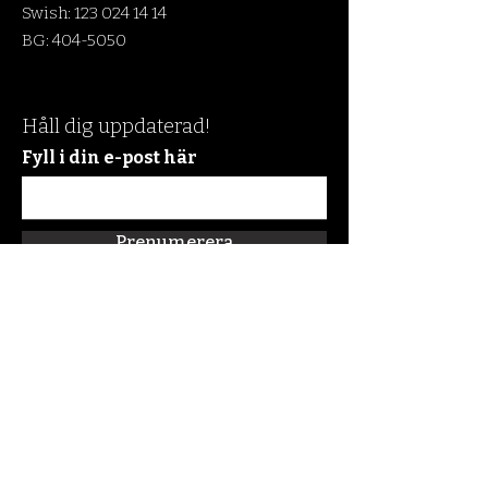
Swish:
123 024 14 14
BG:
404-5050
Håll dig uppdaterad!
Fyll i din e-post här
Prenumerera
Snabblänkar
Om oss
Connect:FM