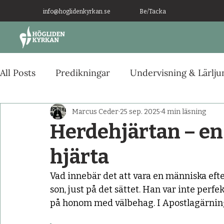
info@hoglidenkyrkan.se
Be/Tacka
All Posts
Predikningar
Undervisning & Lärlj
Ny i Tron
Marcus Ceder
25 sep. 2025
4 min läsning
Herdehjärtan – en
hjärta
Vad innebär det att vara en människa efte
son, just på det sättet. Han var inte per
på honom med välbehag. I Apostlagärninga