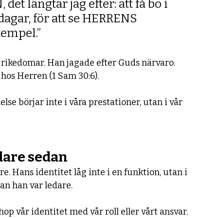
det längtar jag efter: att få bo i 
dagar, för att se HERRENS 
tempel.”
r rikedomar. Han jagade efter Guds närvaro. 
hos Herren (1 Sam 30:6).
lelse börjar inte i våra prestationer, utan i vår 
edare sedan
e. Hans identitet låg inte i en funktion, utan i 
an han var ledare.
hop vår identitet med vår roll eller vårt ansvar. 