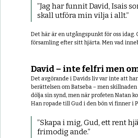
”Jag har funnit David, Isais s
skall utföra min vilja i allt.”
Det här är en utgångspunkt för oss idag.
församling efter sitt hjärta. Men vad inneb
David – inte felfri men 
Det avgörande i Davids liv var inte att han 
berättelsen om Batseba – men skillnaden l
dölja sin synd, men när profeten Natan ko
Han ropade till Gud i den bön vi finner i 
”Skapa i mig, Gud, ett rent hj
frimodig ande.”