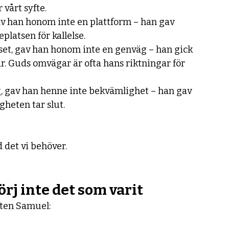
 vårt syfte.
gav han honom inte en plattform – han gav 
platsen för kallelse.
atset, gav han honom inte en genväg – han gick 
. Guds omvägar är ofta hans riktningar för 
ng, gav han henne inte bekvämlighet – han gav 
gheten tar slut.
d det vi behöver.
örj inte det som varit
eten Samuel: