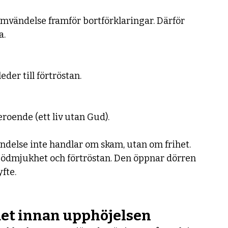
omvändelse framför bortförklaringar. Därför 
a.
 
der till förtröstan.
beroende (ett liv utan Gud).
ndelse inte handlar om skam, utan om frihet. 
iv i ödmjukhet och förtröstan. Den öppnar dörren 
fte.
det innan upphöjelsen