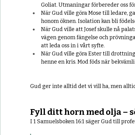
Goliat. Utmaningar förbereder oss för
När Gud ville göra Mose till ledare, 
honom öknen. Isolation kan bli födelse
När Gud ville att Josef skulle nå pal
vägen genom fängelse och prövningar
att leda oss in i vårt syfte.
När Gud ville göra Ester till drottni
henne en kris. Mod föds när bekvämli
Gud ger inte alltid det vi vill ha, men allti
Fyll ditt horn med olja – s
I 1 Samuelsboken 16:1 säger Gud till prof