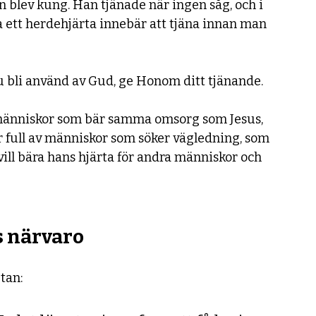
 blev kung. Han tjänade när ingen såg, och i 
a ett herdehjärta innebär att tjäna innan man 
u bli använd av Gud, ge Honom ditt tjänande.
 människor som bär samma omsorg som Jesus, 
r full av människor som söker vägledning, som 
ill bära hans hjärta för andra människor och 
s närvaro
tan: