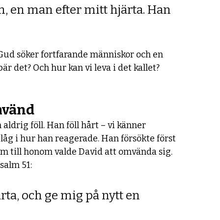
on, en man efter mitt hjärta. Han 
 Gud söker fortfarande människor och en 
är det? Och hur kan vi leva i det kallet?
omvänd
aldrig föll. Han föll hårt – vi känner 
åg i hur han reagerade. Han försökte först 
m till honom valde David att omvända sig. 
Psalm 51:
ärta, och ge mig på nytt en 