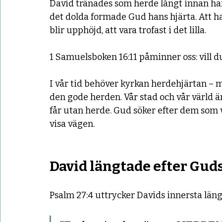
David tränades som herde långt innan han
det dolda formade Gud hans hjärta. Att h
blir upphöjd, att vara trofast i det lilla.
1 Samuelsboken 16:11 påminner oss: vill d
I vår tid behöver kyrkan herdehjärtan –
den gode herden. Vår stad och vår värld ä
får utan herde. Gud söker efter dem som v
visa vägen.
David längtade efter Gud
Psalm 27:4 uttrycker Davids innersta läng