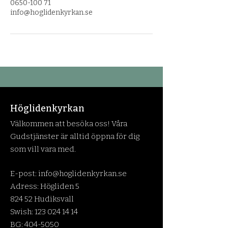
0650-100 71
info@hoglidenkyrkan.se
Höglidenkyrkan
Välkommen att besöka oss! Våra
Gudstjänster är alltid öppna för dig
som vill vara med.
E-post:
info@hoglidenkyrkan.se
Adress: Högliden 5
824 52 Hudiksvall
Swish:
123 024 14 14
BG:
404-5050