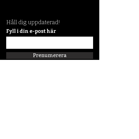
Håll dig uppdaterad!
Fyll i din e-post här
Prenumerera
Snabblänkar
Om oss
Connect:FM
Blogg