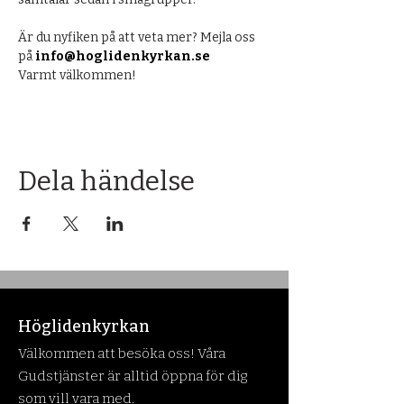
Är du nyfiken på att veta mer? Mejla oss 
på 
info@hoglidenkyrkan.se
Varmt välkommen!
Dela händelse
Höglidenkyrkan
Välkommen att besöka oss! Våra
Gudstjänster är alltid öppna för dig
som vill vara med.