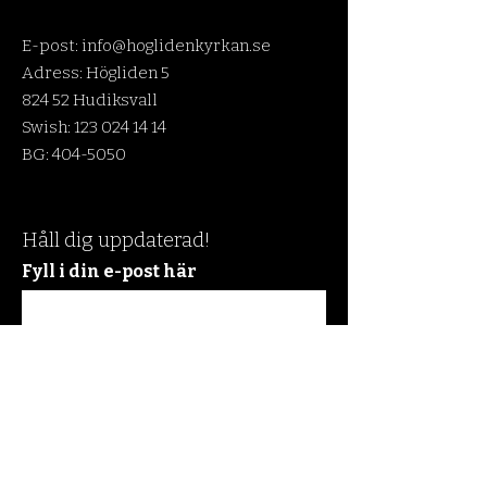
E-post:
info@hoglidenkyrkan.se
Adress: Högliden 5
824 52 Hudiksvall
Swish:
123 024 14 14
BG:
404-5050
Håll dig uppdaterad!
Fyll i din e-post här
Prenumerera