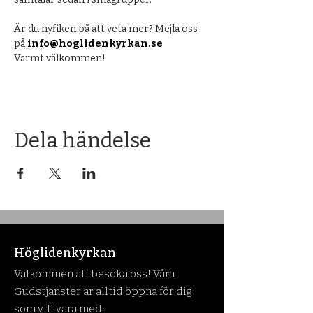
Är du nyfiken på att veta mer? Mejla oss 
på 
info@hoglidenkyrkan.se
Varmt välkommen!
Dela händelse
Höglidenkyrkan
Välkommen att besöka oss! Våra
Gudstjänster är alltid öppna för dig
som vill vara med.