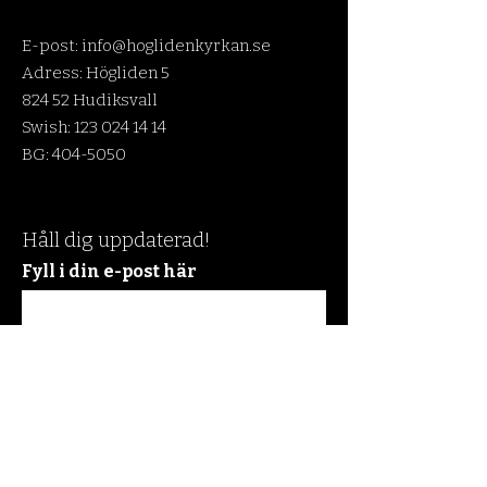
E-post:
info@hoglidenkyrkan.se
Adress: Högliden 5
824 52 Hudiksvall
Swish:
123 024 14 14
BG:
404-5050
Håll dig uppdaterad!
Fyll i din e-post här
Prenumerera