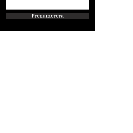
Prenumerera
Snabblänkar
Om oss
Connect:FM
Blogg
Förskolan Klippan
Kalender
Podcast