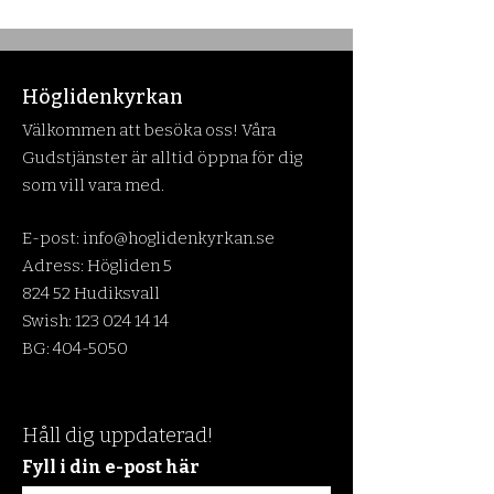
Höglidenkyrkan
Välkommen att besöka oss! Våra
Gudstjänster är alltid öppna för dig
som vill vara med.
E-post:
info@hoglidenkyrkan.se
Adress: Högliden 5
824 52 Hudiksvall
Swish:
123 024 14 14
BG:
404-5050
Håll dig uppdaterad!
Fyll i din e-post här