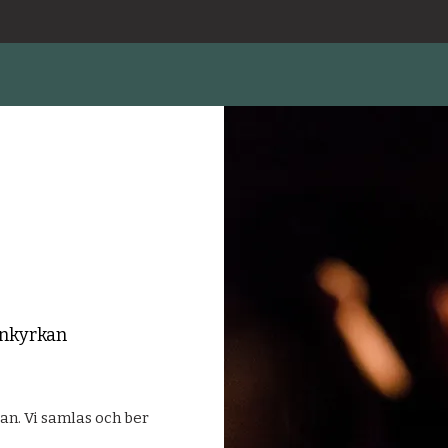
nkyrkan
n. Vi samlas och ber