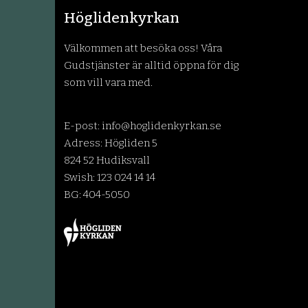
Höglidenkyrkan
Välkommen att besöka oss! Våra
Gudstjänster är alltid öppna för dig
som vill vara med.
E-post:
info@hoglidenkyrkan.se
Adress: Högliden 5
824 52 Hudiksvall
Swish: 123 024 14 14
BG: 404-5050