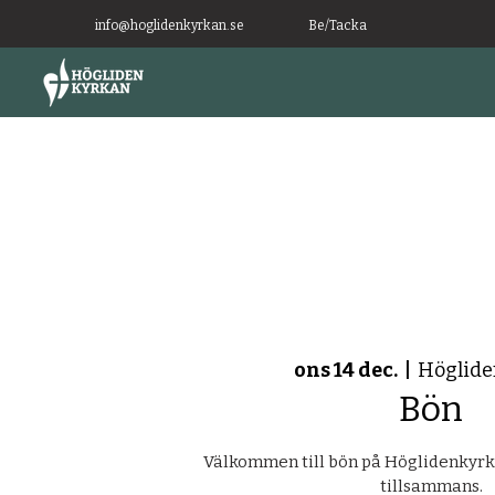
info@hoglidenkyrkan.se
Be/Tacka
ons 14 dec.
  |  
Höglide
Bön
Välkommen till bön på Höglidenkyrka
tillsammans.