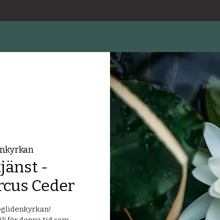
nkyrkan
änst -
rcus Ceder
öglidenkyrkan!