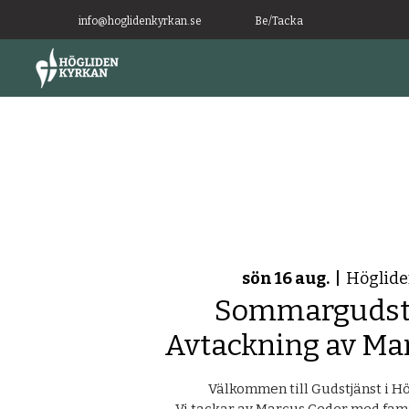
info@hoglidenkyrkan.se
Be/Tacka
sön 16 aug.
  |  
Höglide
Sommargudstj
Avtackning av Ma
Välkommen till Gudstjänst i H