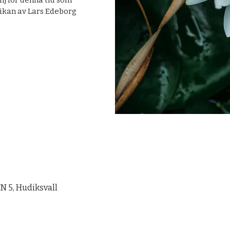
lj för denna tid som
ikan av Lars Edeborg
 5, Hudiksvall