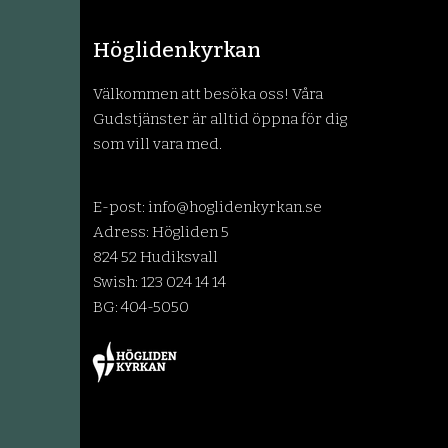
Höglidenkyrkan
Välkommen att besöka oss! Våra
Gudstjänster är alltid öppna för dig
som vill vara med.
E-post:
info@hoglidenkyrkan.se
Adress: Högliden 5
824 52 Hudiksvall
Swish: 123 024 14 14
BG: 404-5050