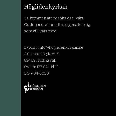
Höglidenkyrkan
Välkommen att besöka oss! Våra
Gudstjänster är alltid öppna för dig
som vill vara med.
E-post:
info@hoglidenkyrkan.se
Adress: Högliden 5
824 52 Hudiksvall
Swish: 123 024 14 14
BG: 404-5050