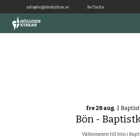
info@hoglidenkyrkan.se
Be/Tacka
fre 28 aug.
  |  
Baptis
Bön - Baptist
Välkommen till bön i Bapt