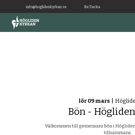
info@hoglidenkyrkan.se
Be/Tacka
lör 09 mars
  |  
Höglid
Bön - Höglide
Välkommen till gemensam bön i Höglidenk
tillsammans.