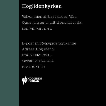
Höglidenkyrkan
Välkommen att besöka oss! Våra
Gudstjänster är alltid öppna för dig
som vill vara med.
E-post:
info@hoglidenkyrkan.se
Adress: Högliden 5
824 52 Hudiksvall
Swish: 123 024 14 14
BG: 404-5050