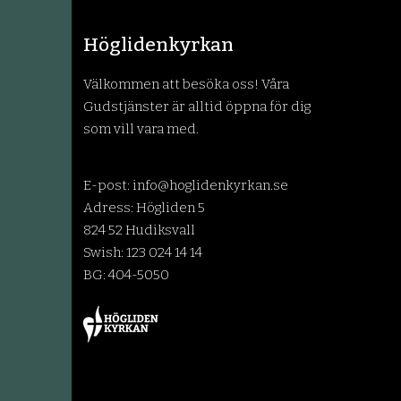
Höglidenkyrkan
Välkommen att besöka oss! Våra
Gudstjänster är alltid öppna för dig
som vill vara med.
E-post:
info@hoglidenkyrkan.se
Adress: Högliden 5
824 52 Hudiksvall
Swish: 123 024 14 14
BG: 404-5050