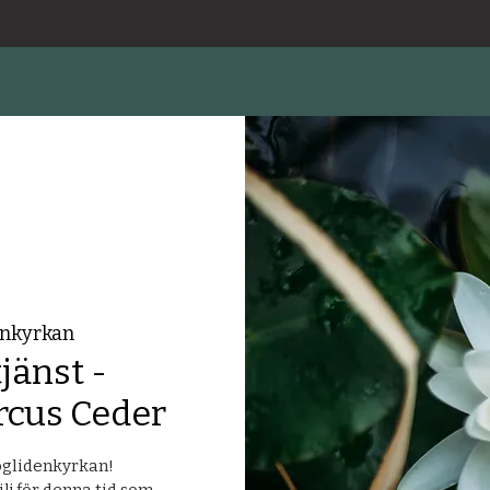
nkyrkan
änst -
rcus Ceder
öglidenkyrkan!