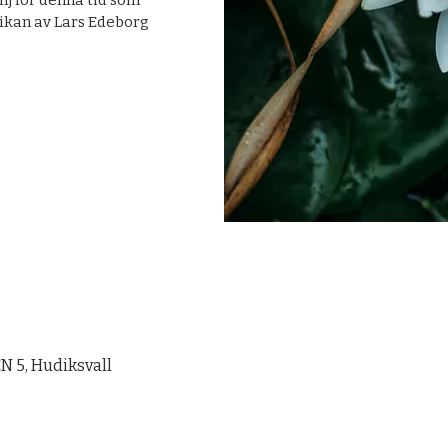
lj för denna tid som
ikan av Lars Edeborg
 5, Hudiksvall