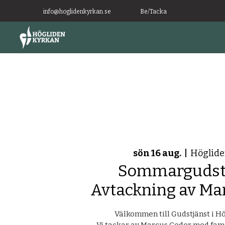
info@hoglidenkyrkan.se
Be/Tacka
sön 16 aug.
  |  
Höglide
Sommargudstj
Avtackning av Ma
Välkommen till Gudstjänst i H