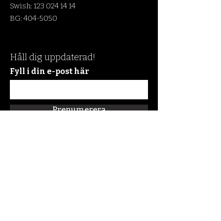
Swish:
123 024 14 14
BG:
404-5050
Håll dig uppdaterad!
Fyll i din e-post här
Prenumerera
Snabblänkar
Om oss
Connect:FM