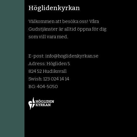
Höglidenkyrkan
Välkommen att besöka oss! Våra
Gudstjänster är alltid öppna för dig
som vill vara med.
E-post:
info@hoglidenkyrkan.se
Adress: Högliden 5
824 52 Hudiksvall
Swish: 123 024 14 14
BG: 404-5050