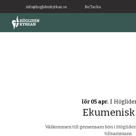
info@hoglidenkyrkan.se
Be/Tacka
lör 05 apr.
  |  
Höglide
Ekumenisk
Välkommen till gemensam bön i Höglidenk
tillsammans.