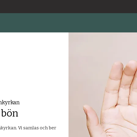
nkyrkan
 bön
yrkan. Vi samlas och ber