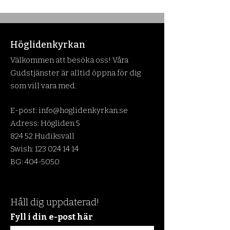
Höglidenkyrkan
Välkommen att besöka oss! Våra
Gudstjänster är alltid öppna för dig
som vill vara med.
E-post:
info@hoglidenkyrkan.se
Adress: Högliden 5
824 52 Hudiksvall
Swish:
123 024 14 14
BG:
404-5050
Håll dig uppdaterad!
Fyll i din e-post här