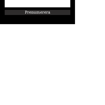
Prenumerera
Snabblänkar
Om oss
Connect:FM
Blogg
Förskolan Klippan
Kalender
Podcast