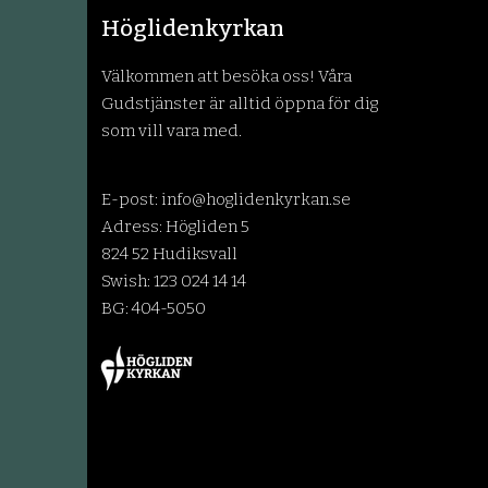
Höglidenkyrkan
Välkommen att besöka oss! Våra
Gudstjänster är alltid öppna för dig
som vill vara med.
E-post:
info@hoglidenkyrkan.se
Adress: Högliden 5
824 52 Hudiksvall
Swish: 123 024 14 14
BG: 404-5050