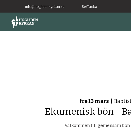
info@hoglidenkyrkan.se
Be/Tacka
fre 13 mars
  |  
Baptis
Ekumenisk bön - Ba
Välkommen till gemensam bön i