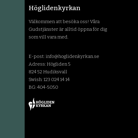
Höglidenkyrkan
Välkommen att besöka oss! Våra
Gudstjänster är alltid öppna för dig
som vill vara med.
E-post:
info@hoglidenkyrkan.se
Adress: Högliden 5
824 52 Hudiksvall
Swish: 123 024 14 14
BG: 404-5050