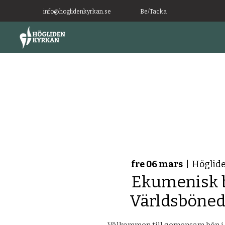
info@hoglidenkyrkan.se
Be/Tacka
fre 06 mars
  |  
Höglid
Ekumenisk 
Världsböne