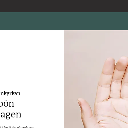
enkyrkan
bön -
dagen