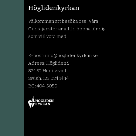
Höglidenkyrkan
Välkommen att besöka oss! Våra
Gudstjänster är alltid öppna för dig
som vill vara med.
E-post:
info@hoglidenkyrkan.se
Adress: Högliden 5
824 52 Hudiksvall
Swish: 123 024 14 14
BG: 404-5050