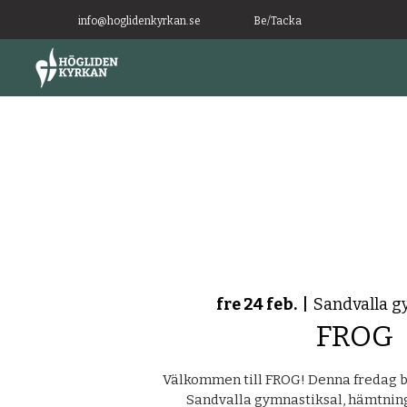
info@hoglidenkyrkan.se
Be/Tacka
fre 24 feb.
  |  
Sandvalla g
FROG
Välkommen till FROG! Denna fredag bli
Sandvalla gymnastiksal, hämtning