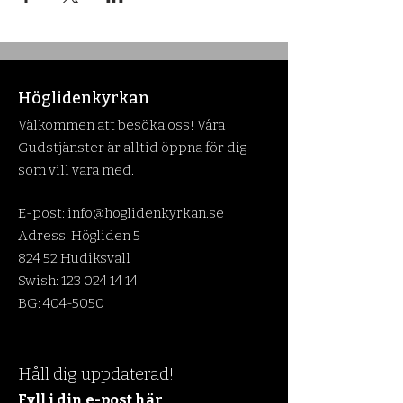
Höglidenkyrkan
Välkommen att besöka oss! Våra
Gudstjänster är alltid öppna för dig
som vill vara med.
E-post:
info@hoglidenkyrkan.se
Adress: Högliden 5
824 52 Hudiksvall
Swish:
123 024 14 14
BG:
404-5050
Håll dig uppdaterad!
Fyll i din e-post här