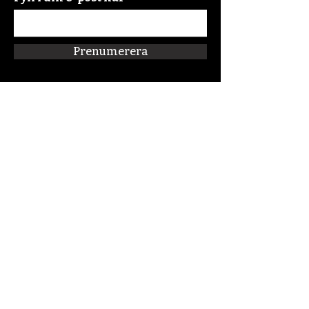
Prenumerera
Snabblänkar
Om oss
Connect:FM
Blogg
Förskolan Klippan
Kalender
Podcast