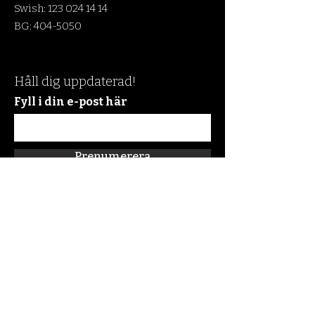
Swish:
123 024 14 14
BG:
404-5050
Håll dig uppdaterad!
Fyll i din e-post här
Prenumerera
Snabblänkar
Om oss
Connect:FM