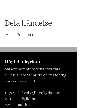
Dela händelse
Höglidenkyrkan
Välkommen att besöka oss! Våra
Gudstjänster är alltid öppna för dig
som vill vara med.
E-post:
info@hoglidenkyrkan.se
Adress: Högliden 5
824 52 Hudiksvall