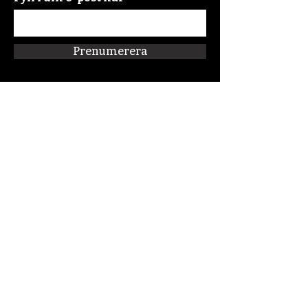
Prenumerera
Snabblänkar
Om oss
Connect:FM
Blogg
Förskolan Klippan
Kalender
Podcast