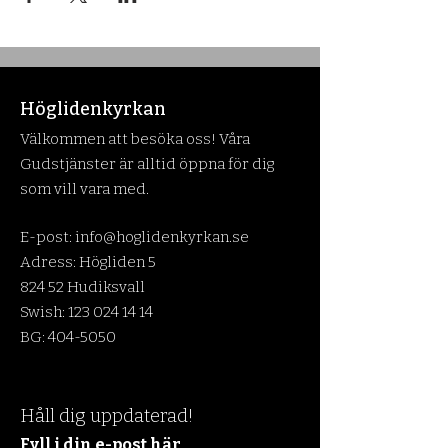
Höglidenkyrkan
Välkommen att besöka oss! Våra
Gudstjänster är alltid öppna för dig
som vill vara med.
E-post:
info@hoglidenkyrkan.se
Adress: Högliden 5
824 52 Hudiksvall
Swish:
123 024 14 14
BG:
404-5050
Håll dig uppdaterad!
Fyll i din e-post här