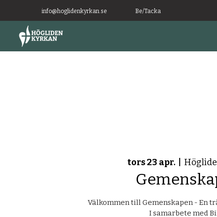
info@hoglidenkyrkan.se
Be/Tacka
tors 23 apr.
  |  
Höglid
Gemenska
Välkommen till Gemenskapen - En träf
I samarbete med Bi