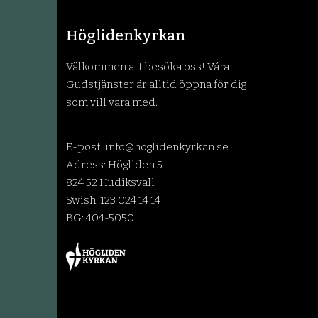
Höglidenkyrkan
Välkommen att besöka oss! Våra
Gudstjänster är alltid öppna för dig
som vill vara med.
E-post:
info@hoglidenkyrkan.se
Adress: Högliden 5
824 52 Hudiksvall
Swish: 123 024 14 14
BG: 404-5050