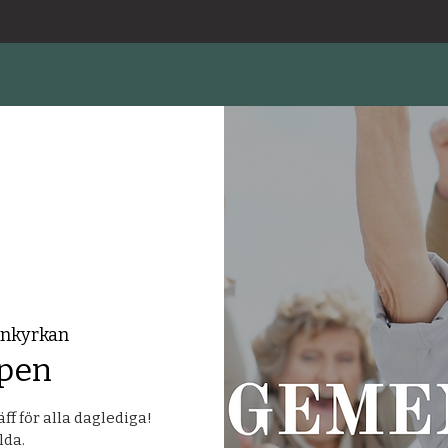
enkyrkan
pen
f för alla daglediga!
lda.