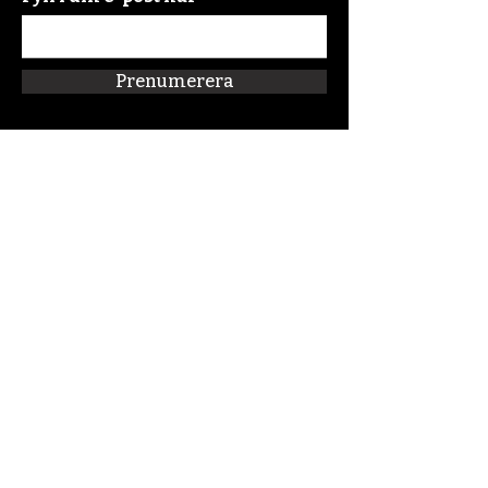
Prenumerera
Snabblänkar
Om oss
Connect:FM
Blogg
Förskolan Klippan
Kalender
Podcast