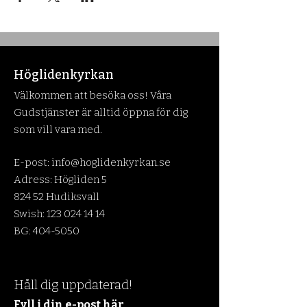
Höglidenkyrkan
Välkommen att besöka oss! Våra
Gudstjänster är alltid öppna för dig
som vill vara med.
E-post:
info@hoglidenkyrkan.se
Adress: Högliden 5
824 52 Hudiksvall
Swish:
123 024 14 14
BG:
404-5050
Håll dig uppdaterad!
Fyll i din e-post här