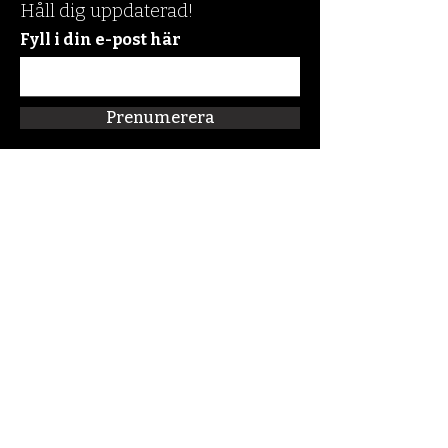
Håll dig uppdaterad!
Fyll i din e-post här
Prenumerera
Snabblänkar
Om oss
Connect:FM
Blogg
Förskolan Klippan