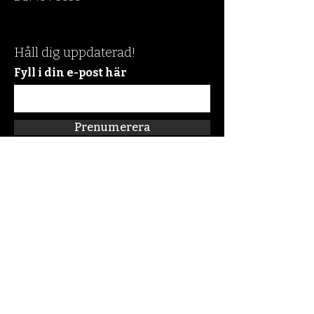
Håll dig uppdaterad!
Fyll i din e-post här
Prenumerera
Snabblänkar
Om oss
Connect:FM
Blogg