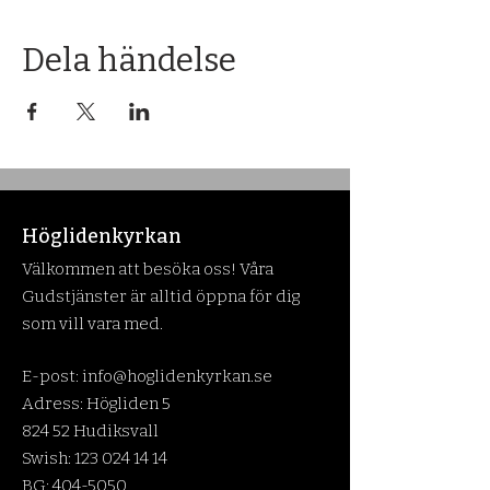
Dela händelse
Höglidenkyrkan
Välkommen att besöka oss! Våra
Gudstjänster är alltid öppna för dig
som vill vara med.
E-post:
info@hoglidenkyrkan.se
Adress: Högliden 5
824 52 Hudiksvall
Swish:
123 024 14 14
BG:
404-5050