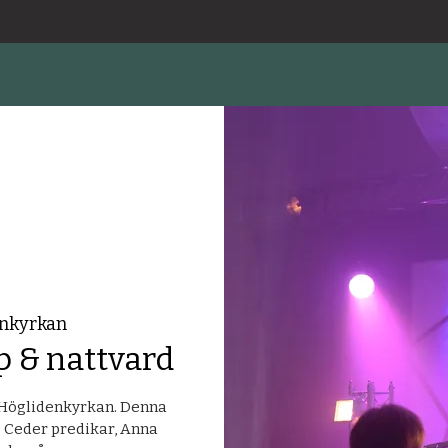
nkyrkan
 & nattvard
 Höglidenkyrkan. Denna
s Ceder predikar, Anna