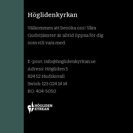
Höglidenkyrkan
Välkommen att besöka oss! Våra
Gudstjänster är alltid öppna för dig
som vill vara med.
E-post:
info@hoglidenkyrkan.se
Adress: Högliden 5
824 52 Hudiksvall
Swish: 123 024 14 14
BG: 404-5050