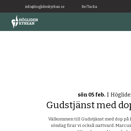
info@hoglidenkyrkan.se
Be/Tacka
sön 05 feb.
  |  
Höglide
Gudstjänst med dop
Välkommen till Gudstjänst med dop på
söndag firar vi också nattvard. Marcu