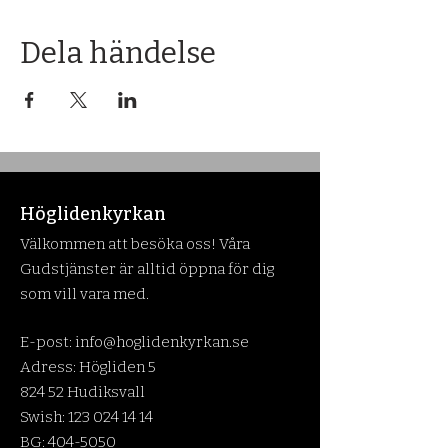
Dela händelse
Höglidenkyrkan
Välkommen att besöka oss! Våra
Gudstjänster är alltid öppna för dig
som vill vara med.
E-post:
info@hoglidenkyrkan.se
Adress: Högliden 5
824 52 Hudiksvall
Swish:
123 024 14 14
BG:
404-5050