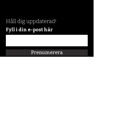
Håll dig uppdaterad!
Fyll i din e-post här
Prenumerera
Snabblänkar
Om oss
Connect:FM
Blogg