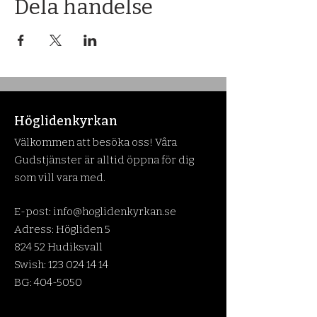
Dela händelse
Höglidenkyrkan
Välkommen att besöka oss! Våra
Gudstjänster är alltid öppna för dig
som vill vara med.
E-post:
info@hoglidenkyrkan.se
Adress: Högliden 5
824 52 Hudiksvall
Swish:
123 024 14 14
BG:
404-5050