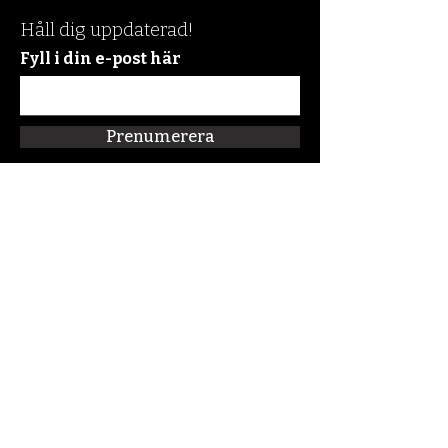
Håll dig uppdaterad!
Fyll i din e-post här
Prenumerera
Snabblänkar
Om oss
Connect:FM
Blogg
Förskolan Klippan