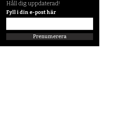
Håll dig uppdaterad!
Fyll i din e-post här
Prenumerera
Snabblänkar
Om oss
Connect:FM
Blogg
Förskolan Klippan