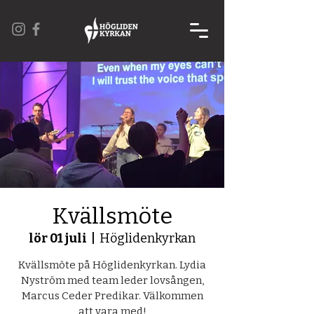
Kvällsmöte
lör 01 juli
  |  
Höglidenkyrkan
Kvällsmöte på Höglidenkyrkan. Lydia
Nyström med team leder lovsången,
Marcus Ceder Predikar. Välkommen
att vara med!