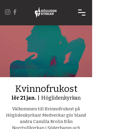
Kvinnofrukost
lör 21 jan.
  |  
Höglidenkyrkan
Välkommen till Kvinnofrukost på
Höglidenkyrkan! Medverkar gör bland
andra Camilla Brolin från
Norrtullkyrkan i Söderhamn och