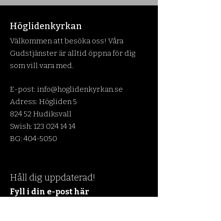
Höglidenkyrkan
Välkommen att besöka oss! Våra
Gudstjänster är alltid öppna för dig
som vill vara med.
E-post:
info@hoglidenkyrkan.se
Adress: Högliden 5
824 52 Hudiksvall
Swish:
123 024 14 14
BG:
404-5050
Håll dig uppdaterad!
Fyll i din e-post här