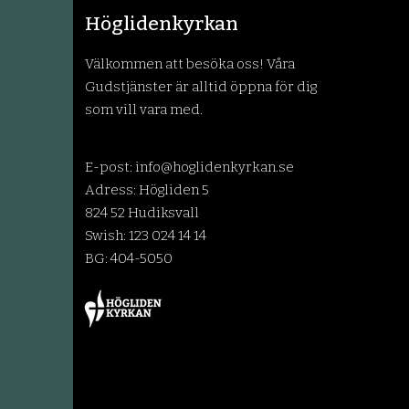
Höglidenkyrkan
Välkommen att besöka oss! Våra
Gudstjänster är alltid öppna för dig
som vill vara med.
E-post:
info@hoglidenkyrkan.se
Adress: Högliden 5
824 52 Hudiksvall
Swish: 123 024 14 14
BG: 404-5050