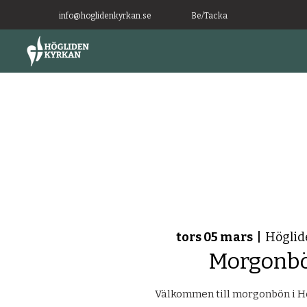
info@hoglidenkyrkan.se
Be/Tacka
tors 05 mars
  |  
Höglid
Morgonb
Välkommen till morgonbön i H