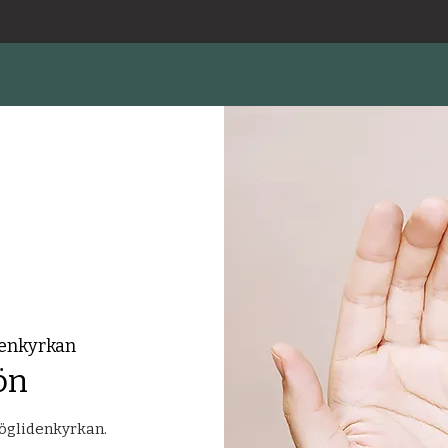
enkyrkan
ön
öglidenkyrkan.