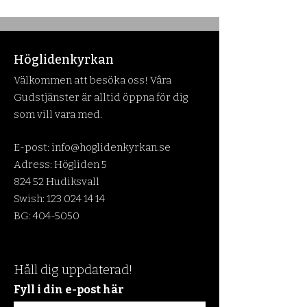
Höglidenkyrkan
Välkommen att besöka oss! Våra
Gudstjänster är alltid öppna för dig
som vill vara med.
E-post:
info@hoglidenkyrkan.se
Adress: Högliden 5
824 52 Hudiksvall
Swish:
123 024 14 14
BG:
404-5050
Håll dig uppdaterad!
Fyll i din e-post här