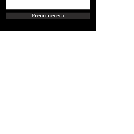
Prenumerera
Snabblänkar
Om oss
Connect:FM
Blogg
Förskolan Klippan
Kalender
Podcast