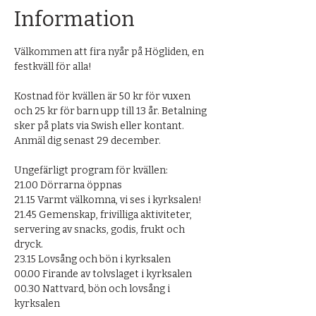
Information
Välkommen att fira nyår på Högliden, en 
festkväll för alla!
Kostnad för kvällen är 50 kr för vuxen 
och 25 kr för barn upp till 13 år. Betalning 
sker på plats via Swish eller kontant. 
Anmäl dig senast 29 december.
Ungefärligt program för kvällen:
21.00 Dörrarna öppnas
21.15 Varmt välkomna, vi ses i kyrksalen!
21.45 Gemenskap, frivilliga aktiviteter, 
servering av snacks, godis, frukt och 
dryck.
23.15 Lovsång och bön i kyrksalen
00.00 Firande av tolvslaget i kyrksalen 
00.30 Nattvard, bön och lovsång i 
kyrksalen