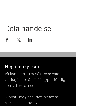
Dela händelse
Höglidenkyrkan
Välkommen att besöka oss! Våra
Gudstjänster är alltid öppna för dig
som vill vara med.
E-post:
info@hoglidenkyrkan.se
Adress: Högliden 5