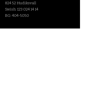
824 52 Hudiksvall
Swish:
123 024 14 14
BG:
404-5050
Håll dig uppdaterad!
Fyll i din e-post här
Prenumerera
Snabblänkar
Om oss