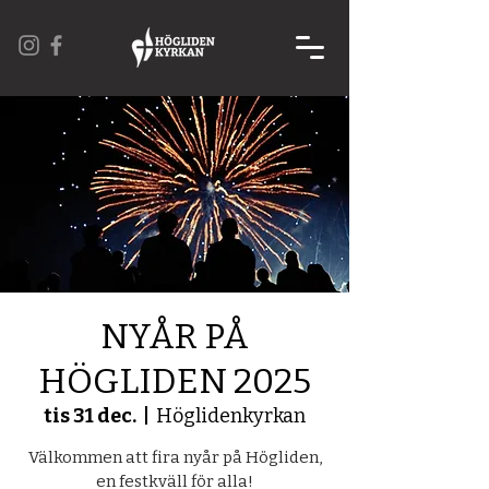
NYÅR PÅ
HÖGLIDEN 2025
tis 31 dec.
  |  
Höglidenkyrkan
Välkommen att fira nyår på Högliden,
en festkväll för alla!