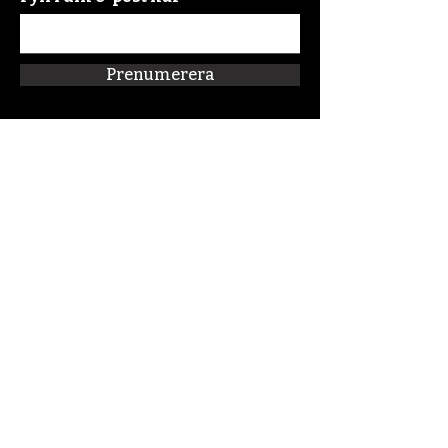
Prenumerera
Snabblänkar
Om oss
Connect:FM
Blogg
Förskolan Klippan
Kalender
Podcast