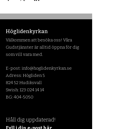
Höglidenkyrkan
Välkommen att besöka oss! Våra
Gudstjänster är alltid öppna för dig
som vill vara med.
E-post:
info@hoglidenkyrkan.se
Adress: Högliden 5
824 52 Hudiksvall
Swish:
123 024 14 14
BG:
404-5050
Håll dig uppdaterad!
Fyll i din e-post här