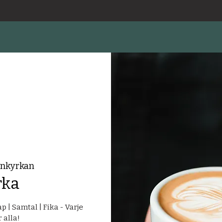
enkyrkan
rka
| Samtal | Fika - Varje
 alla!