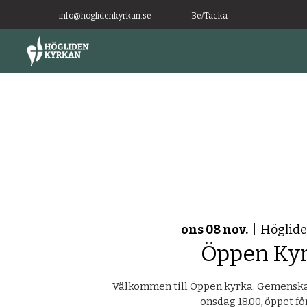
info@hoglidenkyrkan.se
Be/Tacka
ons 08 nov.
  |  
Höglid
Öppen Ky
Välkommen till Öppen kyrka. Gemenskap 
onsdag 18.00, öppet för