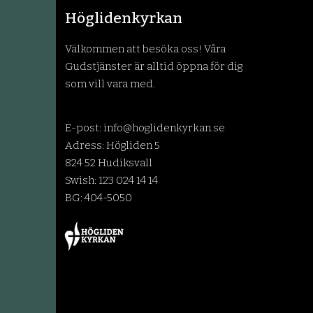
Höglidenkyrkan
Välkommen att besöka oss! Våra
Gudstjänster är alltid öppna för dig
som vill vara med.
E-post:
info@hoglidenkyrkan.se
Adress: Högliden 5
824 52 Hudiksvall
Swish: 123 024 14 14
BG: 404-5050